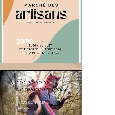
74170 LES
CONTAMINES
MONTJOIE
20/08
Fête médiévale
La croisée des Temps
74270 CONTAMINE
SARZIN