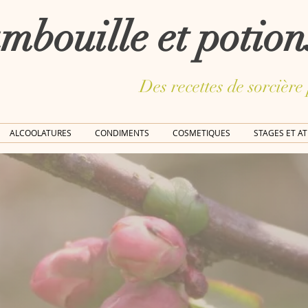
mbouille et potion
Des recettes de sorcière
ALCOOLATURES
CONDIMENTS
COSMETIQUES
STAGES ET AT